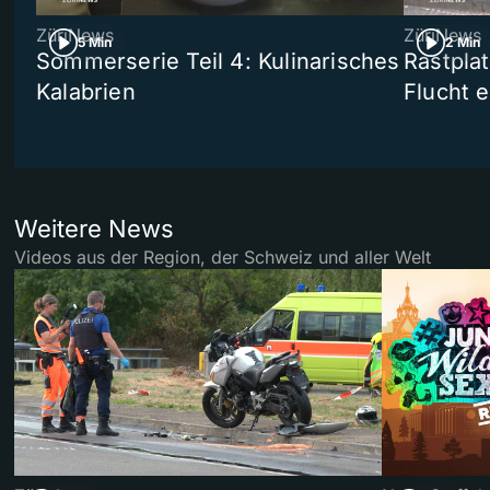
ZüriNews
ZüriNews
5 Min
2 Min
Sommerserie Teil 4: Kulinarisches
Rastpla
Kalabrien
Flucht e
Weitere News
Videos aus der Region, der Schweiz und aller Welt