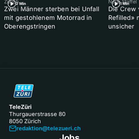
Zürich
Neue Staffel
2 Min
1 Min
Zwei Männer sterben bei Unfall
Die Crew 
mit gestohlenem Motorrad in
Refilled»
Oberengstringen
unsicher
TeleZüri
Thurgauerstrasse 80
8050 Zürich
redaktion@telezueri.ch
Jobs