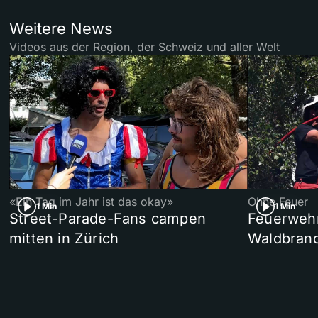
Weitere News
Videos aus der Region, der Schweiz und aller Welt
«Ein Tag im Jahr ist das okay»
Ohne Feuer
1 Min
1 Min
Street-Parade-Fans campen
Feuerwehr 
mitten in Zürich
Waldbrand