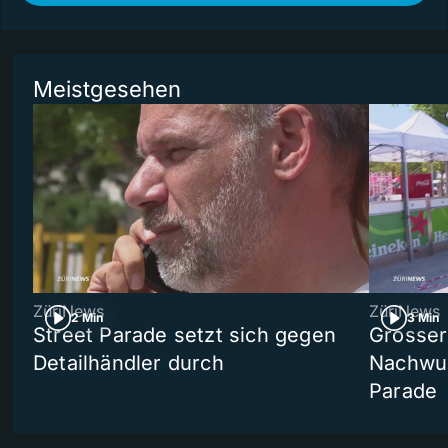
Meistgesehen
ZüriNews
ZüriNews
2 Min
3 Min
Street Parade setzt sich gegen
Grosser 
Detailhändler durch
Nachwuc
Parade