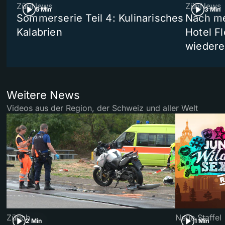
ZüriNews
ZüriNews
5 Min
3 Min
Sommerserie Teil 4: Kulinarisches
Nach me
Kalabrien
Hotel Fl
wiedere
Weitere News
Videos aus der Region, der Schweiz und aller Welt
Zürich
Neue Staffel
2 Min
1 Min