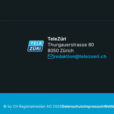
TeleZüri
Thurgauerstrasse 80
8050 Zürich
redaktion@telezueri.ch
© by CH Regionalmedien AG 2026
Datenschutz
Impressum
Wettb