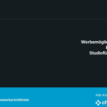
Werbemögli
Studiof
Alle A
ewerbsrichtlinien