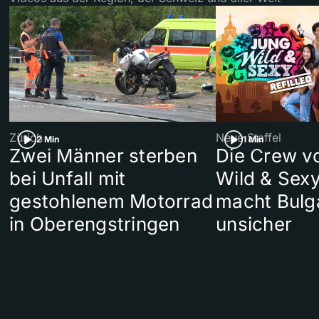
Zürich
Neue Staffel
2 Min
1 Min
Zwei Männer sterben
Die Crew v
bei Unfall mit
Wild & Sexy
gestohlenem Motorrad
macht Bulg
in Oberengstringen
unsicher