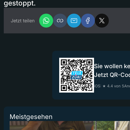
gestoppt.
Jetzt teilen
Sie wollen k
Jetzt QR-Co
iOS: ★ 4.4 von 5
And
Meistgesehen