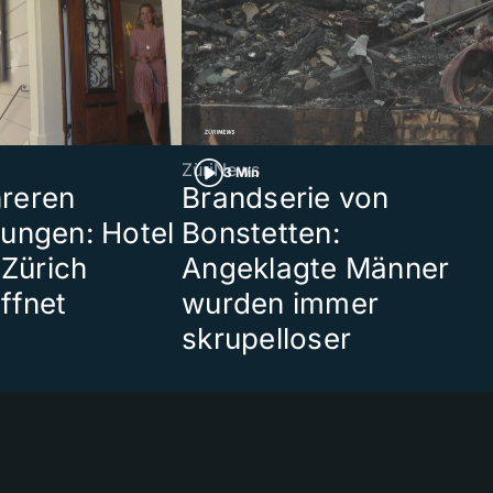
ZüriNews
3 Min
reren
Brandserie von
ungen: Hotel
Bonstetten:
 Zürich
Angeklagte Männer
ffnet
wurden immer
skrupelloser