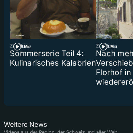
ZüriNews
ZüriNews
5 Min
3 Min
Sommerserie Teil 4:
Nach meh
Kulinarisches Kalabrien
Verschieb
Florhof in
wiedererö
Weitere News
Videos aus der Region, der Schweiz und aller Welt