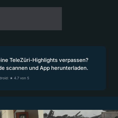
eine TeleZüri-Highlights verpassen?
de scannen und App herunterladen.
roid: ★ 4.7 von 5