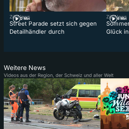
ZüriNews
ZüriNews
2 Min
4 Min
Street Parade setzt sich gegen
Sommers
Detailhändler durch
Glück i
Weitere News
Videos aus der Region, der Schweiz und aller Welt