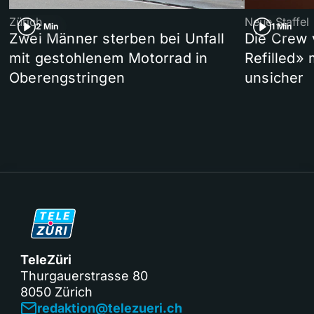
Zürich
Neue Staffel
2 Min
1 Min
Zwei Männer sterben bei Unfall
Die Crew 
mit gestohlenem Motorrad in
Refilled»
Oberengstringen
unsicher
TeleZüri
Thurgauerstrasse 80
8050 Zürich
redaktion@telezueri.ch