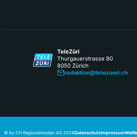
TeleZüri
Thurgauerstrasse 80
8050 Zürich
redaktion@telezueri.ch
© by CH Regionalmedien AG 2026
Datenschutz
Impressum
Wettb