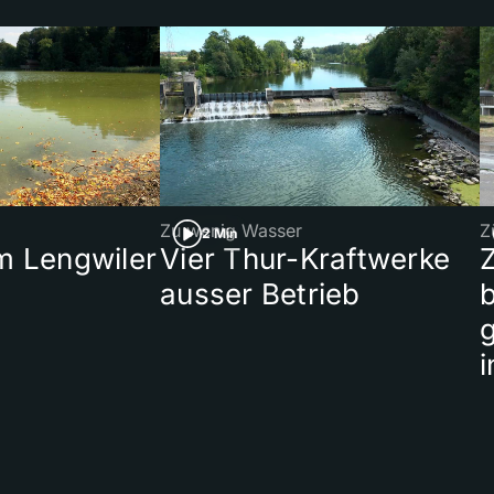
Zu wenig Wasser
Z
2 Min
 Lengwiler
Vier Thur-Kraftwerke
ausser Betrieb
b