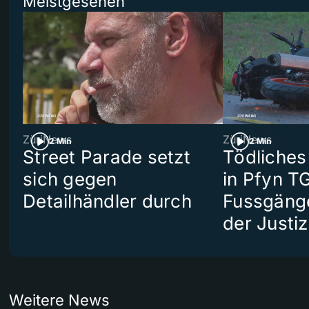
Meistgesehen
ZüriNews
ZüriNews
2 Min
2 Min
Street Parade setzt
Tödliches
sich gegen
in Pfyn TG
Detailhändler durch
Fussgäng
der Justiz
Weitere News