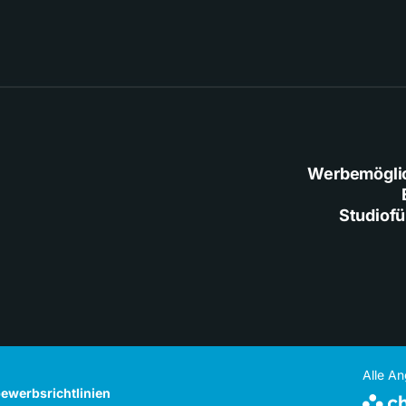
Werbemögli
Studiof
Alle A
ewerbsrichtlinien