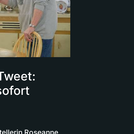
Tweet:
ofort
tellerin Roseanne