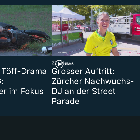
ZüriNews
3 Min
 Töff-Drama
Grosser Auftritt:
:
Zürcher Nachwuchs-
er im Fokus
DJ an der Street
Parade