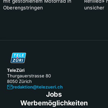
mit gestohlenem Motorrad in
Refilled»
Oberengstringen
unsicher
TeleZüri
Thurgauerstrasse 80
8050 Zürich
redaktion@telezueri.ch
Jobs
Werbemöglichkeiten