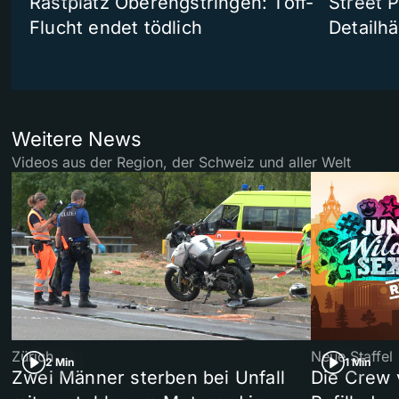
Rastplatz Oberengstringen: Töff-
Street 
Flucht endet tödlich
Detailh
Weitere News
Videos aus der Region, der Schweiz und aller Welt
Zürich
Neue Staffel
2 Min
1 Min
Zwei Männer sterben bei Unfall
Die Crew 