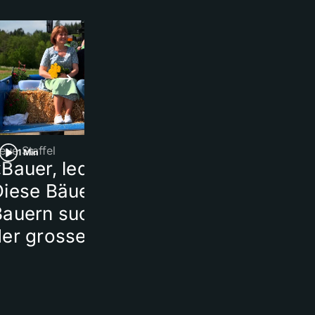
eue Staffel
Beerdigung
1 Min
1 Min
Bauer, ledig, sucht…»:
Milan-Fans
Diese Bäuerinnen und
verabschiede
Bauern suchen nach
leidenschaftl
der grossen Liebe
verstorbener
Klublegende 
Baresi