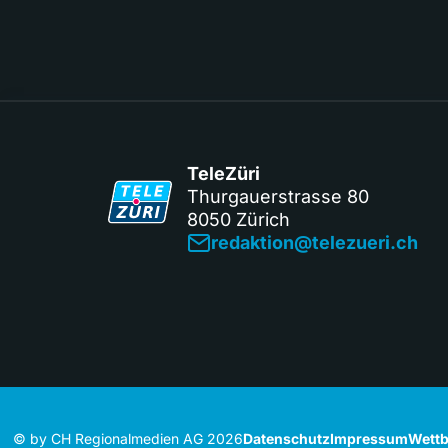
TeleZüri
Thurgauerstrasse 80
8050 Zürich
redaktion@telezueri.ch
© by CH Regionalmedien AG 2026
Datenschutz
Impressum
Wettb