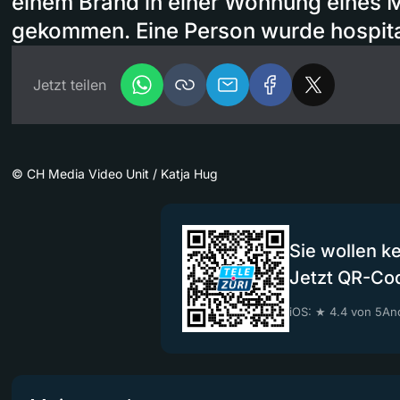
einem Brand in einer Wohnung eines 
gekommen. Eine Person wurde hospital
Jetzt teilen
©
CH Media Video Unit / Katja Hug
Sie wollen k
Jetzt QR-Co
iOS: ★ 4.4 von 5
And