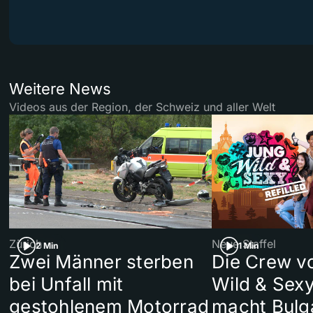
Weitere News
Videos aus der Region, der Schweiz und aller Welt
Zürich
Neue Staffel
2 Min
1 Min
Zwei Männer sterben
Die Crew v
bei Unfall mit
Wild & Sexy
gestohlenem Motorrad
macht Bulg