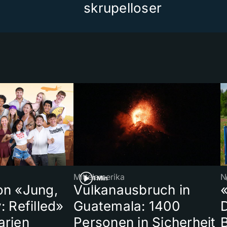
skrupelloser
Mittelamerika
N
1 Min
on «Jung,
Vulkanausbruch in
«
: Refilled»
Guatemala: 1400
arien
Personen in Sicherheit