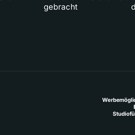
gebracht
Werbemögli
Studiof