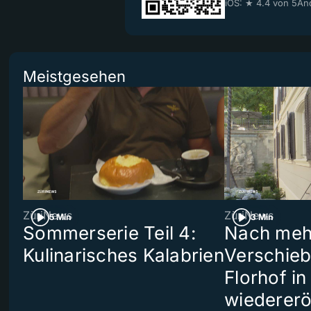
iOS: ★ 4.4 von 5
And
Meistgesehen
ZüriNews
ZüriNews
5 Min
3 Min
Sommerserie Teil 4:
Nach meh
Kulinarisches Kalabrien
Verschieb
Florhof in
wiedererö