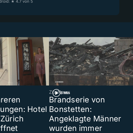
roid: ★ 4.7 von 5
ZüriNews
3 Min
reren
Brandserie von
ungen: Hotel
Bonstetten:
 Zürich
Angeklagte Männer
ffnet
wurden immer