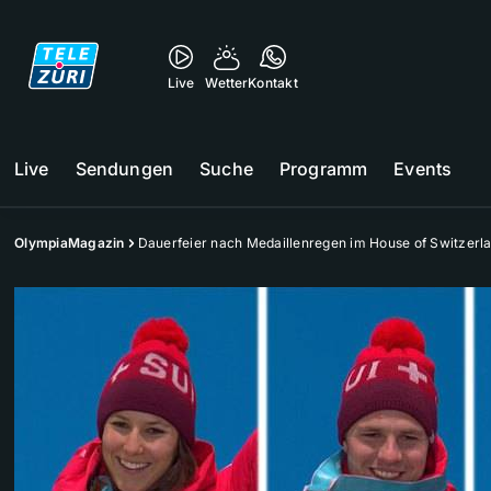
Live
Wetter
Kontakt
Live
Sendungen
Suche
Programm
Events
OlympiaMagazin
Dauerfeier nach Medaillenregen im House of Switzerl