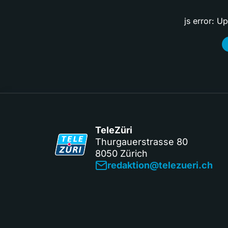
js error: U
TeleZüri
Thurgauerstrasse 80
8050 Zürich
redaktion@telezueri.ch