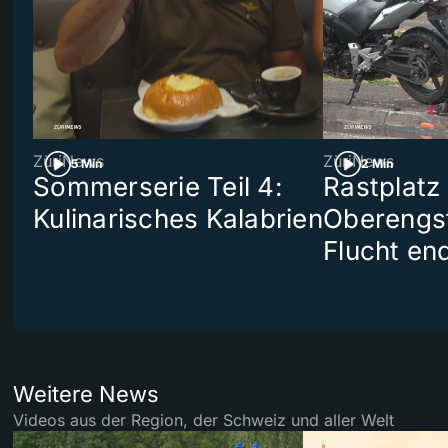
ZüriNews
ZüriNews
5 Min
2 Min
Sommerserie Teil 4:
Rastplatz
Kulinarisches Kalabrien
Oberengst
Flucht end
Weitere News
Videos aus der Region, der Schweiz und aller Welt