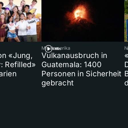
Mittelamerika
N
1 Min
on «Jung,
Vulkanausbruch in
«
: Refilled»
Guatemala: 1400
arien
Personen in Sicherheit
gebracht