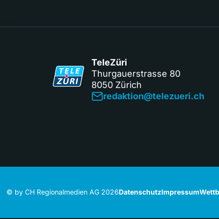
TeleZüri
Thurgauerstrasse 80
8050 Zürich
redaktion@telezueri.ch
© by CH Regionalmedien AG 2026
Datenschutz
Impressum
Wettb