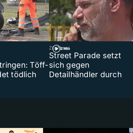
ZüriNews
2 Min
Street Parade setzt
ringen: Töff-
sich gegen
et tödlich
Detailhändler durch