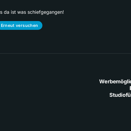
ps da ist was schiefgegangen!
Erneut versuchen
Werbemögli
Studiof