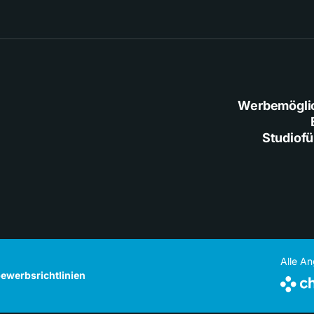
Werbemögli
Studiof
Alle A
ewerbsrichtlinien