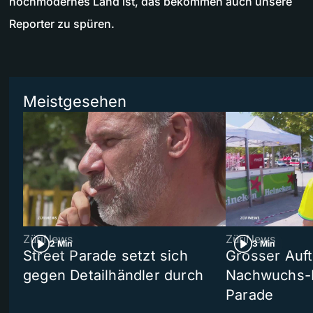
hochmodernes Land ist, das bekommen auch unsere
Reporter zu spüren.
Meistgesehen
ZüriNews
ZüriNews
2 Min
3 Min
Street Parade setzt sich
Grosser Auft
gegen Detailhändler durch
Nachwuchs-D
Parade