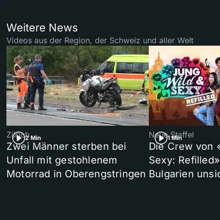
Weitere News
Videos aus der Region, der Schweiz und aller Welt
Zürich
Neue Staffel
2 Min
1 Min
Zwei Männer sterben bei
Die Crew von 
Unfall mit gestohlenem
Sexy: Refilled
Motorrad in Oberengstringen
Bulgarien unsi