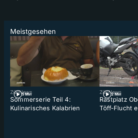
Meistgesehen
ZüriNews
ZüriNews
5 Min
2 Min
Sommerserie Teil 4:
Rastplatz Ob
Kulinarisches Kalabrien
Töff-Flucht e