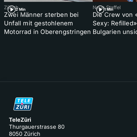
Zürich
Neue Staffel
2 Min
1 Min
Zwei Männer sterben bei
Die Crew von 
Unfall mit gestohlenem
Sexy: Refilled
Motorrad in Oberengstringen
Bulgarien unsi
TeleZüri
Thurgauerstrasse 80
8050 Zürich