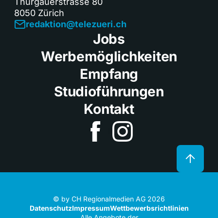
Thurgauerstrasse 80
8050 Zürich
redaktion@telezueri.ch
Jobs
Werbemöglichkeiten
Empfang
Studioführungen
Kontakt
© by CH Regionalmedien AG 2026
Datenschutz
Impressum
Wettbewerbsrichtlinien
Alle Angebote der