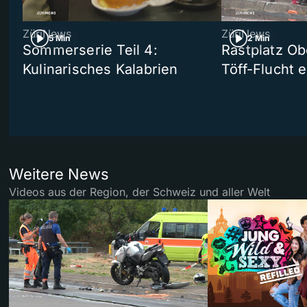
ZüriNews
ZüriNews
5 Min
2 Min
Sommerserie Teil 4:
Rastplatz Ob
Kulinarisches Kalabrien
Töff-Flucht e
Weitere News
Videos aus der Region, der Schweiz und aller Welt