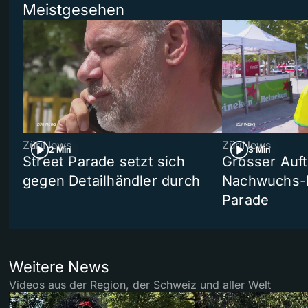
Meistgesehen
ZüriNews
ZüriNews
2 Min
3 Min
Street Parade setzt sich
Grosser Auft
gegen Detailhändler durch
Nachwuchs-D
Parade
Weitere News
Videos aus der Region, der Schweiz und aller Welt