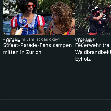
«Ein Tag im Jahr ist das okay»
Ohne Feuer
1 Min
1 Min
Street-Parade-Fans campen
Feuerwehr trai
mitten in Zürich
Waldbrandbek
Eyholz