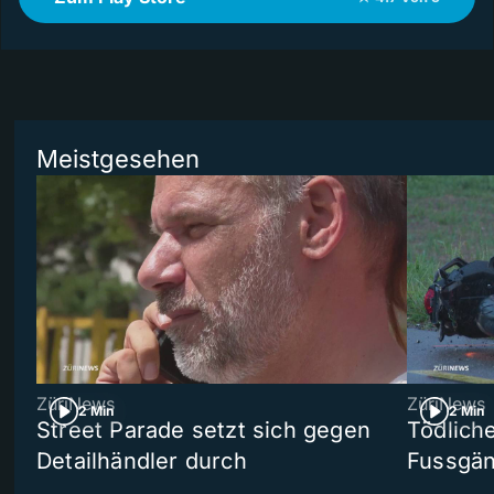
Meistgesehen
ZüriNews
ZüriNews
2 Min
2 Min
Street Parade setzt sich gegen
Tödlich
Detailhändler durch
Fussgän