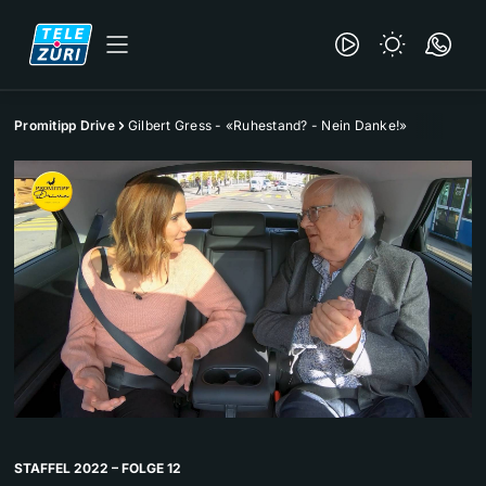
Promitipp Drive
Gilbert Gress - «Ruhestand? - Nein Danke!»
STAFFEL 2022 – FOLGE 12