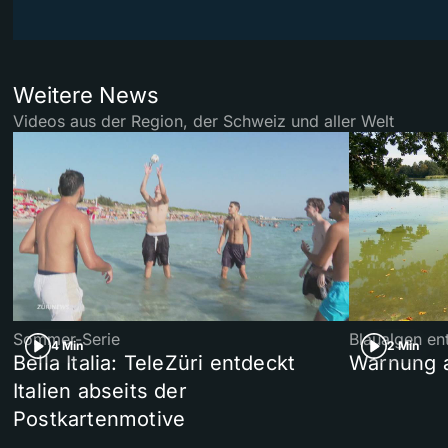
Weitere News
Videos aus der Region, der Schweiz und aller Welt
Sommer-Serie
Blaualgen en
4 Min
2 Min
Bella Italia: TeleZüri entdeckt
Warnung 
Italien abseits der
Postkartenmotive