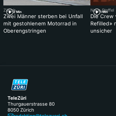
Zürich
Neue Staffel
2 Min
1 Min
Zwei Männer sterben bei Unfall
Die Crew 
mit gestohlenem Motorrad in
Refilled»
Oberengstringen
unsicher
TeleZüri
Thurgauerstrasse 80
8050 Zürich
redaktion@telezueri.ch