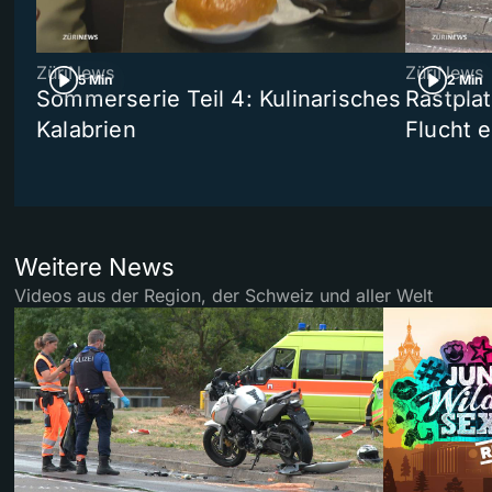
ZüriNews
ZüriNews
5 Min
2 Min
Sommerserie Teil 4: Kulinarisches
Rastpla
Kalabrien
Flucht e
Weitere News
Videos aus der Region, der Schweiz und aller Welt