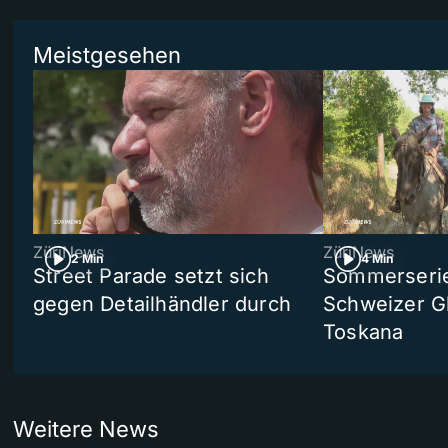
Meistgesehen
ZüriNews
ZüriNews
2 Min
4 Min
Street Parade setzt sich
Sommerserie 
gegen Detailhändler durch
Schweizer Gl
Toskana
Weitere News