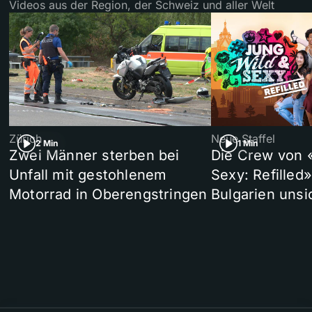
Videos aus der Region, der Schweiz und aller Welt
Zürich
Neue Staffel
2 Min
1 Min
Zwei Männer sterben bei
Die Crew von 
Unfall mit gestohlenem
Sexy: Refilled
Motorrad in Oberengstringen
Bulgarien unsi