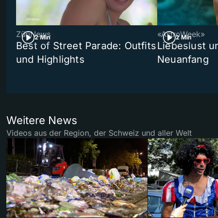
ZüriNews
«AstroWeek»
2 Min
2 Min
Best of Street Parade: Outfits
Liebeslust un
und Highlights
Neuanfang
Weitere News
Videos aus der Region, der Schweiz und aller Welt