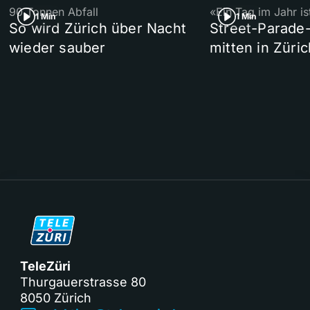
90 Tonnen Abfall
«Ein Tag im Jahr i
1 Min
1 Min
So wird Zürich über Nacht
Street-Parade
wieder sauber
mitten in Züric
TeleZüri
Thurgauerstrasse 80
8050 Zürich