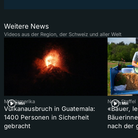
Weitere News
Videos aus der Region, der Schweiz und aller Welt
Mittelamerika
Neue Staffel
1 Min
1 Min
Vulkanausbruch in Guatemala:
«Bauer, l
1400 Personen in Sicherheit
Bäuerinne
gebracht
nach der 