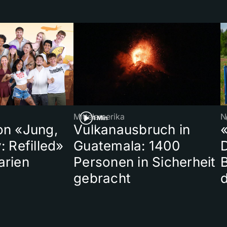
Mittelamerika
N
1 Min
on «Jung,
Vulkanausbruch in
«
: Refilled»
Guatemala: 1400
arien
Personen in Sicherheit
gebracht