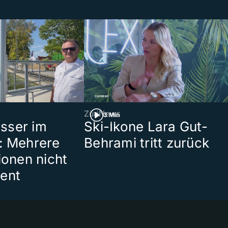
ZüriNews
3 Min
sser im
Ski-Ikone Lara Gut-
: Mehrere
Behrami tritt zurück
ionen nicht
ent