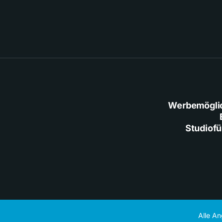
Werbemögli
Studiof
Alle A