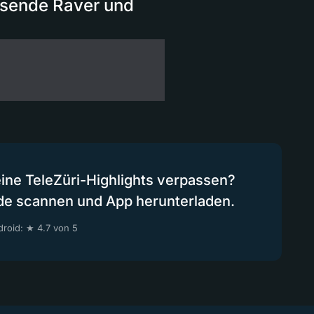
usende Raver und
eine TeleZüri-Highlights verpassen?
de scannen und App herunterladen.
roid: ★ 4.7 von 5