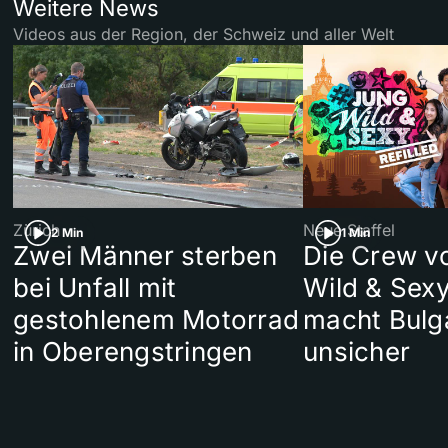
Weitere News
Videos aus der Region, der Schweiz und aller Welt
Zürich
Neue Staffel
2 Min
1 Min
Zwei Männer sterben
Die Crew v
bei Unfall mit
Wild & Sexy
gestohlenem Motorrad
macht Bulg
in Oberengstringen
unsicher