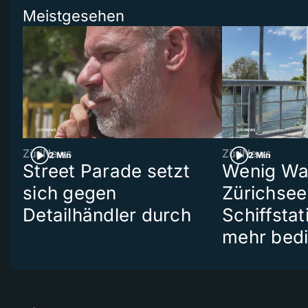
Meistgesehen
ZüriNews
ZüriNews
2 Min
2 Min
Street Parade setzt
Wenig Wa
sich gegen
Zürichsee
Detailhändler durch
Schiffstat
mehr bedi