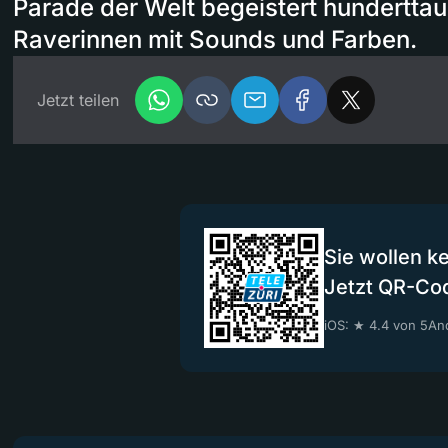
Parade der Welt begeistert hundertta
Raverinnen mit Sounds und Farben.
Jetzt teilen
Sie wollen k
Jetzt QR-Co
iOS: ★ 4.4 von 5
And