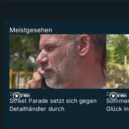
Meistgesehen
ZüriNews
ZüriNews
2 Min
4 Min
Street Parade setzt sich gegen
Sommers
Detailhändler durch
Glück i