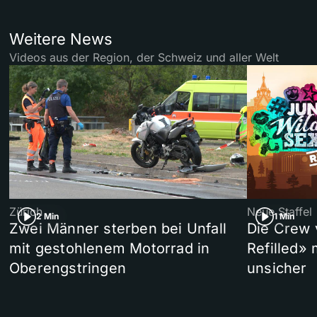
Weitere News
Videos aus der Region, der Schweiz und aller Welt
Zürich
Neue Staffel
2 Min
1 Min
Zwei Männer sterben bei Unfall
Die Crew 
mit gestohlenem Motorrad in
Refilled»
Oberengstringen
unsicher