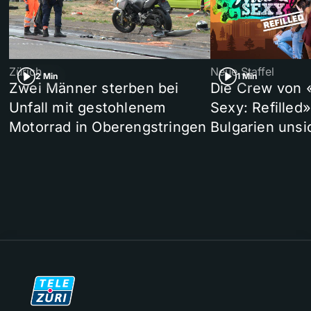
Zürich
Neue Staffel
2 Min
1 Min
Zwei Männer sterben bei
Die Crew von 
Unfall mit gestohlenem
Sexy: Refilled
Motorrad in Oberengstringen
Bulgarien unsi