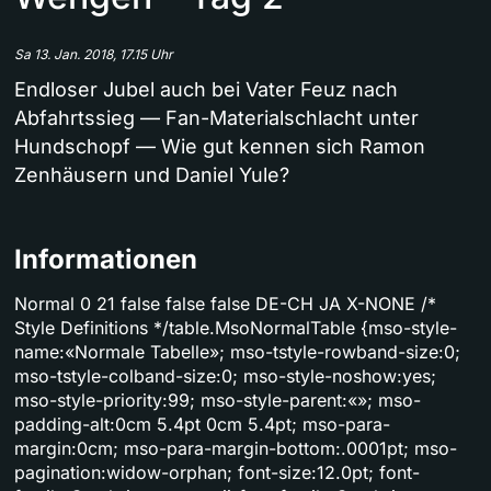
Sa 13. Jan. 2018, 17.15 Uhr
Endloser Jubel auch bei Vater Feuz nach
Abfahrtssieg — Fan-Materialschlacht unter
Hundschopf — Wie gut kennen sich Ramon
Zenhäusern und Daniel Yule?
Informationen
Normal 0 21 false false false DE-CH JA X-NONE /*
Style Definitions */table.MsoNormalTable {mso-style-
name:«Normale Tabelle»; mso-tstyle-rowband-size:0;
mso-tstyle-colband-size:0; mso-style-noshow:yes;
mso-style-priority:99; mso-style-parent:«»; mso-
padding-alt:0cm 5.4pt 0cm 5.4pt; mso-para-
margin:0cm; mso-para-margin-bottom:.0001pt; mso-
pagination:widow-orphan; font-size:12.0pt; font-