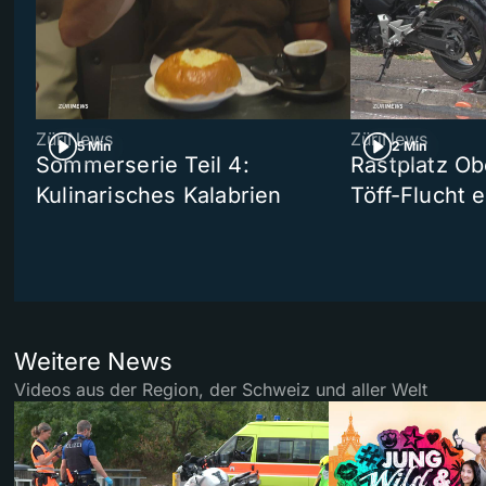
ZüriNews
ZüriNews
5 Min
2 Min
Sommerserie Teil 4:
Rastplatz Ob
Kulinarisches Kalabrien
Töff-Flucht e
Weitere News
Videos aus der Region, der Schweiz und aller Welt