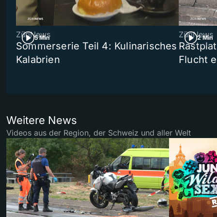
ZüriNews
ZüriNews
5 Min
2 Min
Sommerserie Teil 4: Kulinarisches
Rastpla
Kalabrien
Flucht e
Weitere News
Videos aus der Region, der Schweiz und aller Welt