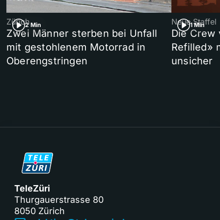
Zürich
Neue Staffel
2 Min
1 Min
Zwei Männer sterben bei Unfall
Die Crew 
mit gestohlenem Motorrad in
Refilled»
Oberengstringen
unsicher
TeleZüri
Thurgauerstrasse 80
8050 Zürich