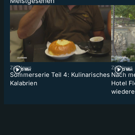
Meistgesehen
ZüriNews
ZüriNews
5 Min
3 Min
Sommerserie Teil 4: Kulinarisches
Nach me
Kalabrien
Hotel Fl
wiedere