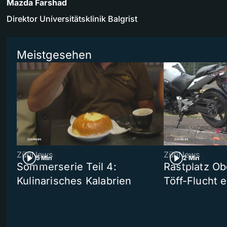
Mazda Farshad
Direktor Universitätsklinik Balgrist
Meistgesehen
ZüriNews
ZüriNews
5 Min
2 Min
Sommerserie Teil 4:
Rastplatz Ob
Kulinarisches Kalabrien
Töff-Flucht e