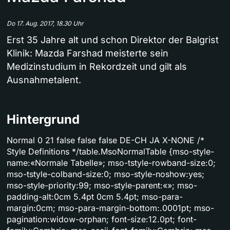
Do 17. Aug. 2017, 18.30 Uhr
Erst 35 Jahre alt und schon Direktor der Balgrist
Klinik: Mazda Farshad meisterte sein
Medizinstudium in Rekordzeit und gilt als
Ausnahmetalent.
Hintergrund
Normal 0 21 false false false DE-CH JA X-NONE /*
Style Definitions */table.MsoNormalTable {mso-style-
name:«Normale Tabelle»; mso-tstyle-rowband-size:0;
mso-tstyle-colband-size:0; mso-style-noshow:yes;
mso-style-priority:99; mso-style-parent:«»; mso-
padding-alt:0cm 5.4pt 0cm 5.4pt; mso-para-
margin:0cm; mso-para-margin-bottom:.0001pt; mso-
pagination:widow-orphan; font-size:12.0pt; font-