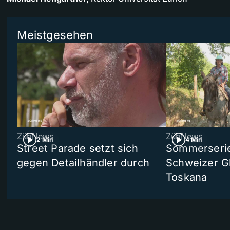
Meistgesehen
ZüriNews
ZüriNews
2 Min
4 Min
Street Parade setzt sich
Sommerserie 
gegen Detailhändler durch
Schweizer Gl
Toskana