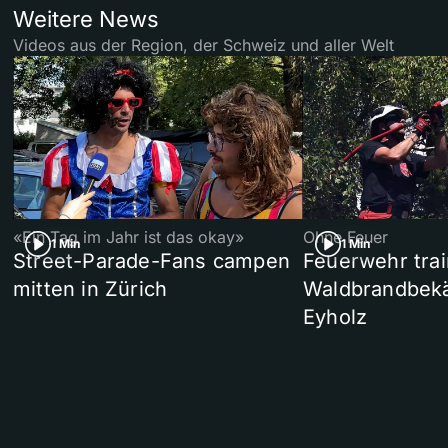
Weitere News
Videos aus der Region, der Schweiz und aller Welt
«Ein Tag im Jahr ist das okay»
Ohne Feuer
1 Min
1 Min
Street-Parade-Fans campen
Feuerwehr trai
mitten in Zürich
Waldbrandbek
Eyholz