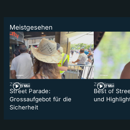
Meistgesehen
ZüriNews
ZüriNews
3 Min
2 Min
Street Parade:
Best of Stree
Grossaufgebot für die
und Highligh
Sicherheit