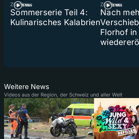
ZüriNews
ZüriNews
5 Min
3 Min
Sommerserie Teil 4:
Nach meh
Kulinarisches Kalabrien
Verschieb
Florhof in
wiedererö
Weitere News
Videos aus der Region, der Schweiz und aller Welt