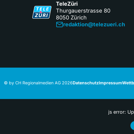
TeleZüri
Thurgauerstrasse 80
8050 Zürich
redaktion@telezueri.ch
© by CH Regionalmedien AG 2026
Datenschutz
Impressum
Wettb
js error: U