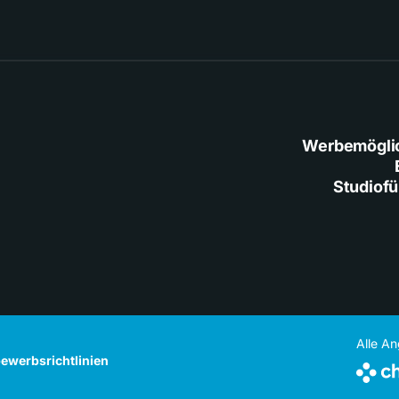
Werbemögli
Studiof
Alle A
ewerbsrichtlinien