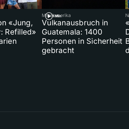
Mittelamerika
N
1 Min
on «Jung,
Vulkanausbruch in
«
: Refilled»
Guatemala: 1400
arien
Personen in Sicherheit
gebracht