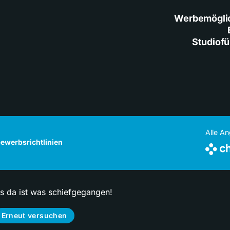
Werbemögli
Studiof
Alle A
ewerbsrichtlinien
ps da ist was schiefgegangen!
Erneut versuchen