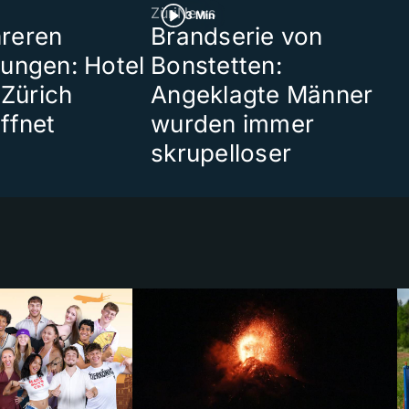
ZüriNews
3 Min
reren
Brandserie von
ungen: Hotel
Bonstetten:
 Zürich
Angeklagte Männer
ffnet
wurden immer
skrupelloser