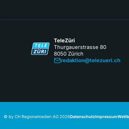
TeleZüri
Thurgauerstrasse 80
8050 Zürich
redaktion@telezueri.ch
© by CH Regionalmedien AG 2026
Datenschutz
Impressum
Wettb