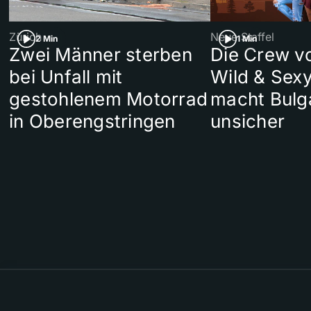
Zürich
Neue Staffel
2 Min
1 Min
Zwei Männer sterben
Die Crew v
bei Unfall mit
Wild & Sexy
gestohlenem Motorrad
macht Bulg
in Oberengstringen
unsicher