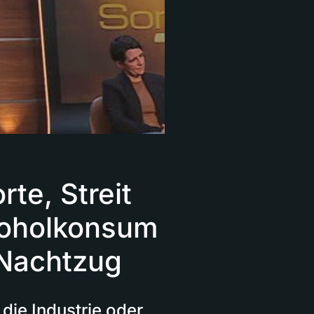
te, Streit
koholkonsum
 Nachtzug
die Industrie oder