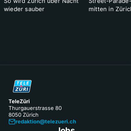
So wird Zürich über Nacht
Street-Parade
wieder sauber
mitten in Züric
TeleZüri
Thurgauerstrasse 80
8050 Zürich
redaktion@telezueri.ch
Jobs