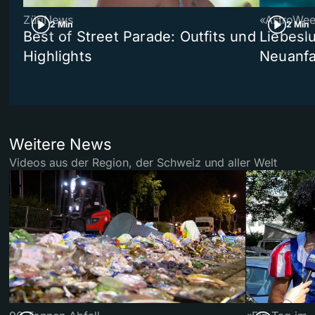
ZüriNews
«AstroWe
2 Min
2 Min
Best of Street Parade: Outfits und
Liebeslu
Highlights
Neuanf
Weitere News
Videos aus der Region, der Schweiz und aller Welt