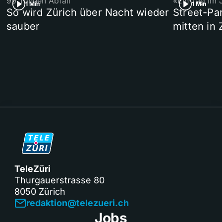
90 Tonnen Abfall
«Ein Tag im 
1 Min
1 Min
So wird Zürich über Nacht wieder
Street-P
sauber
mitten in 
TeleZüri
Thurgauerstrasse 80
8050 Zürich
redaktion@telezueri.ch
Jobs