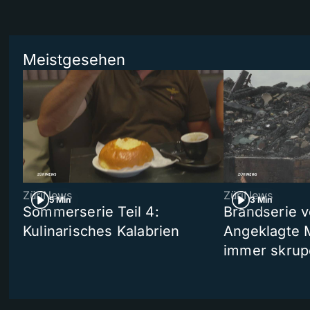
Meistgesehen
ZüriNews
ZüriNews
5 Min
3 Min
Sommerserie Teil 4:
Brandserie v
Kulinarisches Kalabrien
Angeklagte 
immer skrup