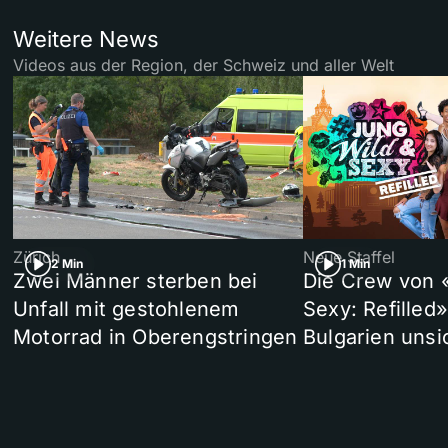
Weitere News
Videos aus der Region, der Schweiz und aller Welt
Zürich
Neue Staffel
2 Min
1 Min
Zwei Männer sterben bei
Die Crew von 
Unfall mit gestohlenem
Sexy: Refilled
Motorrad in Oberengstringen
Bulgarien unsi