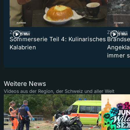
ZüriNews
ZüriNews
5 Min
3 Min
Sommerserie Teil 4: Kulinarisches
Brandse
Kalabrien
Angekla
immer s
Weitere News
Videos aus der Region, der Schweiz und aller Welt