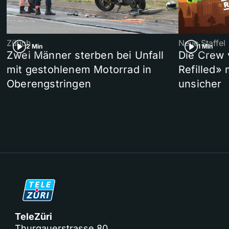
Zürich
Neue Staffel
2 Min
1 Min
Zwei Männer sterben bei Unfall
Die Crew 
mit gestohlenem Motorrad in
Refilled»
Oberengstringen
unsicher
TeleZüri
Thurgauerstrasse 80