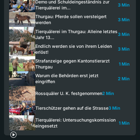
Demo und Schuldeingeständnis zur
3 Min
Tierquälerei im…
Thurgau: Pferde sollen versteigert
3 Min
werden
Tierquälerei im Thurgau: Alleine letztes
3 Min
Jahr 13…
Endlich werden sie von ihrem Leiden
3 Min
erlöst!
Strafanzeige gegen Kantonstierarzt
1 Min
Thurgau
Warum die Behörden erst jetzt
2 Min
eingriffen
Rossquäler U. K. festgenommen
2 Min
Tierschützer gehen auf die Strasse
3 Min
Tierquälerei: Untersuchungskomission
1 Min
eingesetzt