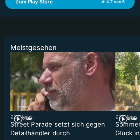
Zum Play Store
★ 4.7 von 5
Meistgesehen
ZüriNews
ZüriNews
2 Min
4 Min
Street Parade setzt sich gegen
Sommers
Detailhändler durch
Glück i