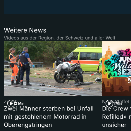
Weitere News
Videos aus der Region, der Schweiz und aller Welt
Zürich
Neue Staffel
2 Min
1 Min
Zwei Männer sterben bei Unfall
Die Crew 
mit gestohlenem Motorrad in
Refilled»
Oberengstringen
unsicher