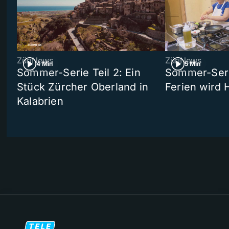
ZüriNews
ZüriNews
4 Min
5 Min
Sommer-Serie Teil 2: Ein
Sommer-Serie
Stück Zürcher Oberland in
Ferien wird 
Kalabrien