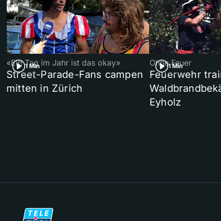
«Ein Tag im Jahr ist das okay»
Ohne Feuer
1 Min
1 Min
Street-Parade-Fans campen
Feuerwehr trai
mitten in Zürich
Waldbrandbek
Eyholz