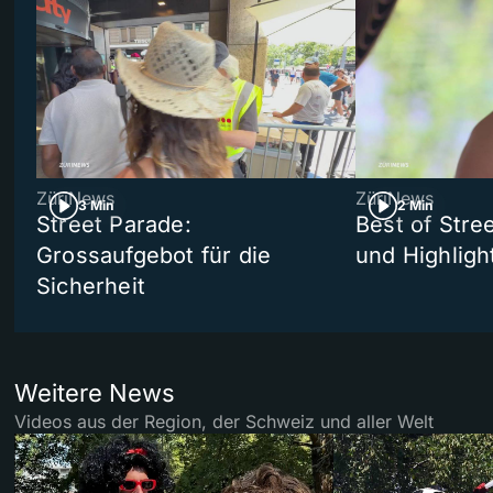
ZüriNews
ZüriNews
3 Min
2 Min
Street Parade:
Best of Stree
Grossaufgebot für die
und Highligh
Sicherheit
Weitere News
Videos aus der Region, der Schweiz und aller Welt