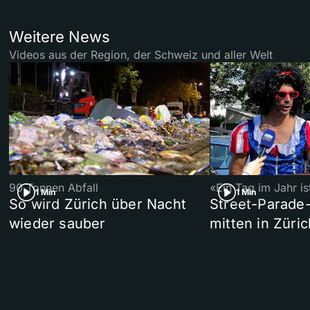
Weitere News
Videos aus der Region, der Schweiz und aller Welt
90 Tonnen Abfall
«Ein Tag im Jahr i
1 Min
1 Min
So wird Zürich über Nacht
Street-Parade
wieder sauber
mitten in Züric