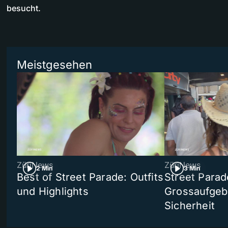
besucht.
Meistgesehen
ZüriNews
ZüriNews
2 Min
3 Min
Best of Street Parade: Outfits
Street Parad
und Highlights
Grossaufgebo
Sicherheit