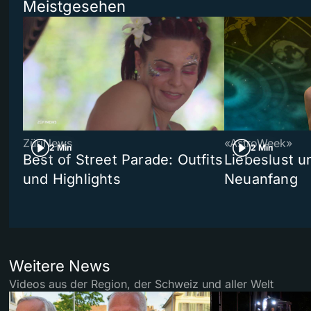
Meistgesehen
ZüriNews
«AstroWeek»
2 Min
2 Min
Best of Street Parade: Outfits
Liebeslust un
und Highlights
Neuanfang
Weitere News
Videos aus der Region, der Schweiz und aller Welt