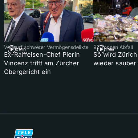
Vorwurf schwerer Vermögensdelikte
90 Tonnen Abfall
2 Min
1 Min
Ex-Raiffeisen-Chef Pierin
So wird Zürich
Vincenz trifft am Zürcher
wieder sauber
Obergericht ein