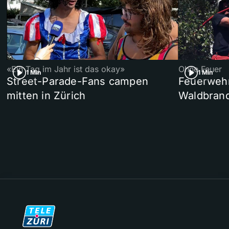
«Ein Tag im Jahr ist das okay»
Ohne Feuer
1 Min
1 Min
Street-Parade-Fans campen
Feuerwehr 
mitten in Zürich
Waldbrand