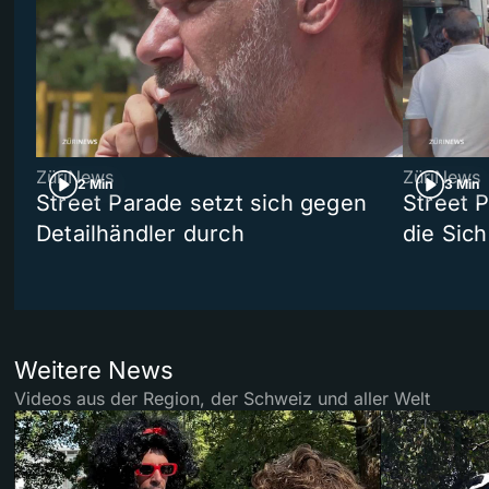
ZüriNews
ZüriNews
2 Min
3 Min
Street Parade setzt sich gegen
Street 
Detailhändler durch
die Sich
Weitere News
Videos aus der Region, der Schweiz und aller Welt