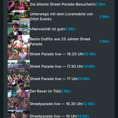
Die älteste Street-Parade-Besucherin
2 Min
Unterwegs mit dem Lovemobile von
2 Min
Orbit Events
«Nervosität ist gut»
2 Min
Beste Outfits aus 25 Jahren Street
3 Min
Parade
Street Parade live — 18.20 Uhr
25 Min
Street Parade live — 17.30 Uhr
29 Min
Street Parade live — 17 Uhr
29 Min
Der Raver im Tütü
2 Min
Streetparade live — 16.30 Uhr
32 Min
Streetparade live — 16 Uhr
28 Min