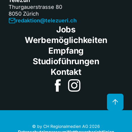
TeleZüri
Thurgauerstrasse 80
8050 Zürich
redaktion@telezueri.ch
Jobs
Werbemöglichkeiten
Empfang
Studioführungen
Kontakt
© by CH Regionalmedien AG 2026
Datenschutz
Impressum
Wettbewerbsrichtlinien