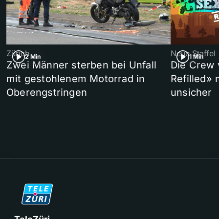
Zürich
Neue Staffel
2 Min
1 Min
Zwei Männer sterben bei Unfall
Die Crew 
mit gestohlenem Motorrad in
Refilled»
Oberengstringen
unsicher