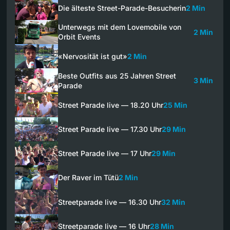
Die älteste Street-Parade-Besucherin
2 Min
Unterwegs mit dem Lovemobile von
2 Min
Orbit Events
«Nervosität ist gut»
2 Min
Beste Outfits aus 25 Jahren Street
3 Min
Parade
Street Parade live — 18.20 Uhr
25 Min
Street Parade live — 17.30 Uhr
29 Min
Street Parade live — 17 Uhr
29 Min
Der Raver im Tütü
2 Min
Streetparade live — 16.30 Uhr
32 Min
Streetparade live — 16 Uhr
28 Min