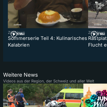
ZüriNews
ZüriNews
5 Min
2 Min
Sommerserie Teil 4: Kulinarisches
Rastpla
Kalabrien
Flucht e
Weitere News
Videos aus der Region, der Schweiz und aller Welt