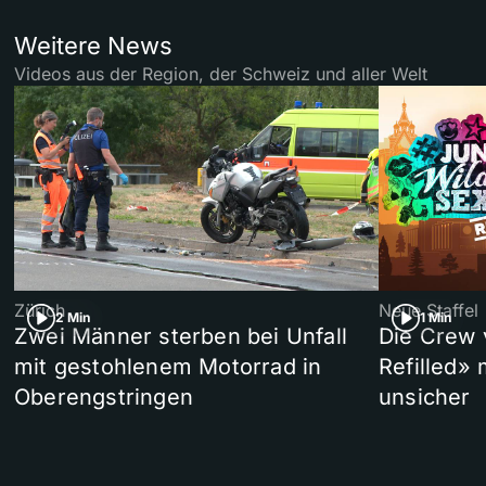
Weitere News
Videos aus der Region, der Schweiz und aller Welt
Zürich
Neue Staffel
2 Min
1 Min
Zwei Männer sterben bei Unfall
Die Crew 
mit gestohlenem Motorrad in
Refilled»
Oberengstringen
unsicher