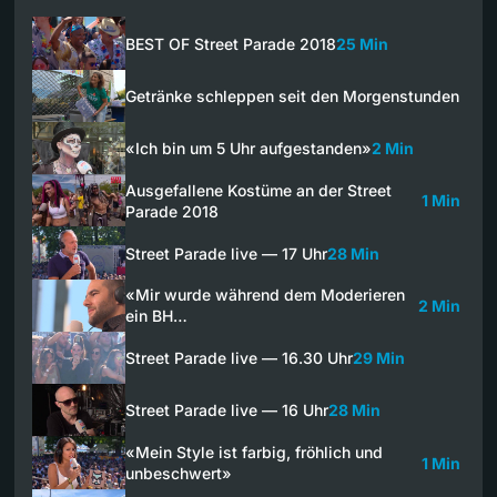
BEST OF Street Parade 2018
25 Min
Getränke schleppen seit den Morgenstunden
«Ich bin um 5 Uhr aufgestanden»
2 Min
Ausgefallene Kostüme an der Street
1 Min
Parade 2018
Street Parade live — 17 Uhr
28 Min
«Mir wurde während dem Moderieren
2 Min
ein BH…
Street Parade live — 16.30 Uhr
29 Min
Street Parade live — 16 Uhr
28 Min
«Mein Style ist farbig, fröhlich und
1 Min
unbeschwert»