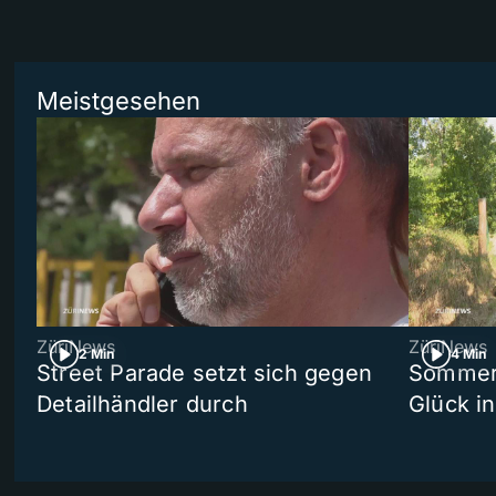
Meistgesehen
ZüriNews
ZüriNews
2 Min
4 Min
Street Parade setzt sich gegen
Sommers
Detailhändler durch
Glück i