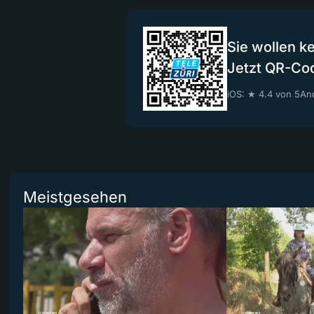
Sie wollen k
Jetzt QR-Co
iOS: ★ 4.4 von 5
And
Meistgesehen