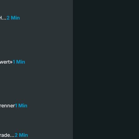
BH…
2 Min
hwert»
1 Min
renner
1 Min
Parade…
2 Min