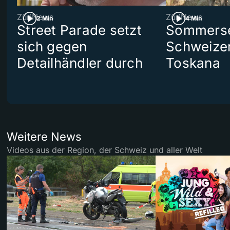
ZüriNews
ZüriNews
2 Min
4 Min
Street Parade setzt
Sommerser
sich gegen
Schweizer
Detailhändler durch
Toskana
Weitere News
Videos aus der Region, der Schweiz und aller Welt