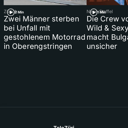
Zürich
Neue Staffel
2 Min
1 Min
Zwei Männer sterben
Die Crew v
bei Unfall mit
Wild & Sexy
gestohlenem Motorrad
macht Bulg
in Oberengstringen
unsicher
TeleZüri