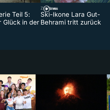
ZüriNews
3 Min
ie Teil 5:
Ski-Ikone Lara Gut-
 Glück in der
Behrami tritt zurück