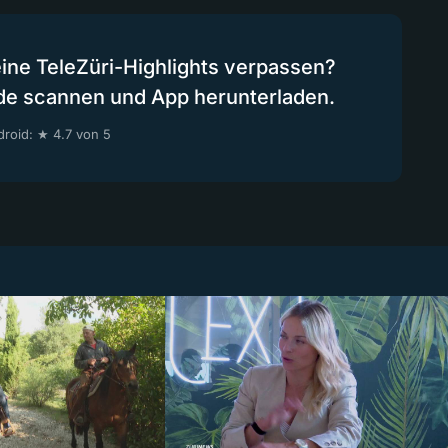
eine TeleZüri-Highlights verpassen?
de scannen und App herunterladen.
roid: ★ 4.7 von 5