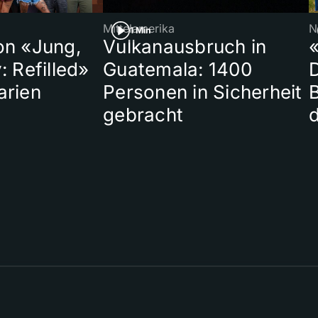
Mittelamerika
N
1 Min
on «Jung,
Vulkanausbruch in
«
: Refilled»
Guatemala: 1400
arien
Personen in Sicherheit
gebracht