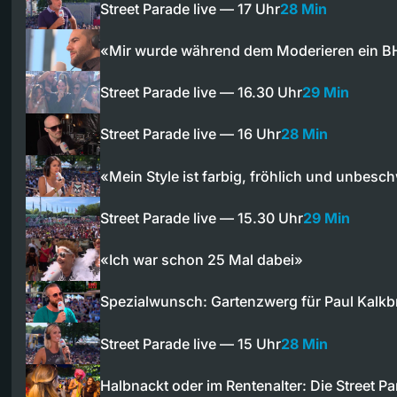
Street Parade live — 17 Uhr
28 Min
«Mir wurde während dem Moderieren ein 
Street Parade live — 16.30 Uhr
29 Min
Street Parade live — 16 Uhr
28 Min
«Mein Style ist farbig, fröhlich und unbesc
Street Parade live — 15.30 Uhr
29 Min
«Ich war schon 25 Mal dabei»
Spezialwunsch: Gartenzwerg für Paul Kalkb
Street Parade live — 15 Uhr
28 Min
Halbnackt oder im Rentenalter: Die Street 