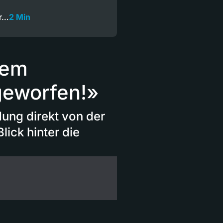
er…
2 Min
dem
geworfen!»
ung direkt von der
lick hinter die