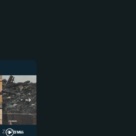
ZüriNews
ZüriNews
3 Min
3 Min