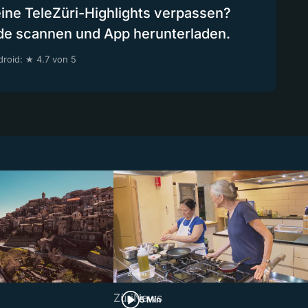
eine TeleZüri-Highlights verpassen?
de scannen und App herunterladen.
roid: ★ 4.7 von 5
ZüriNews
5 Min