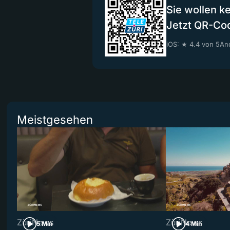
Sie wollen k
Jetzt QR-Co
iOS: ★ 4.4 von 5
And
Meistgesehen
ZüriNews
ZüriNews
5 Min
4 Min