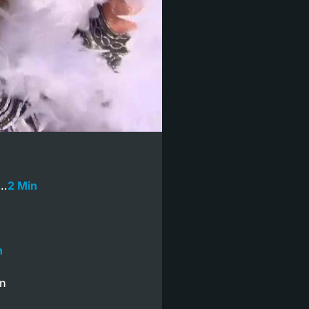
e…
2 Min
n
en