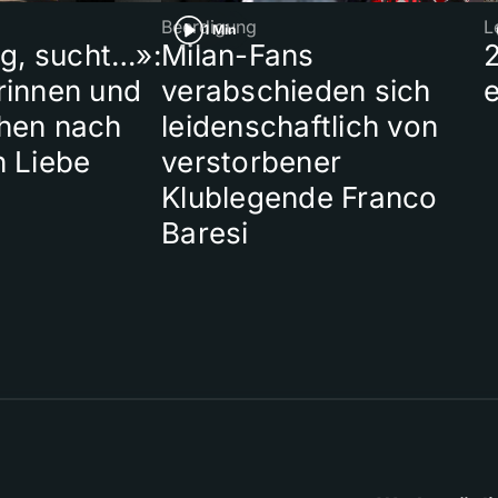
Beerdigung
L
1 Min
ig, sucht…»:
Milan-Fans
rinnen und
verabschieden sich
hen nach
leidenschaftlich von
n Liebe
verstorbener
Klublegende Franco
Baresi