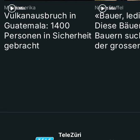
Mittelamerika
Neue Staffel
1 Min
1 Min
Vulkanausbruch in
«Bauer, led
Guatemala: 1400
Diese Bäue
Personen in Sicherheit
Bauern suc
gebracht
der grosse
TeleZüri