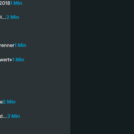
 2018
1 Min
BH…
2 Min
renner
1 Min
hwert»
1 Min
te
2 Min
und…
3 Min