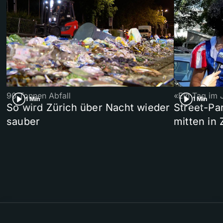
90 Tonnen Abfall
«Ein Tag im 
1 Min
1 Min
So wird Zürich über Nacht wieder
Street-P
sauber
mitten in 