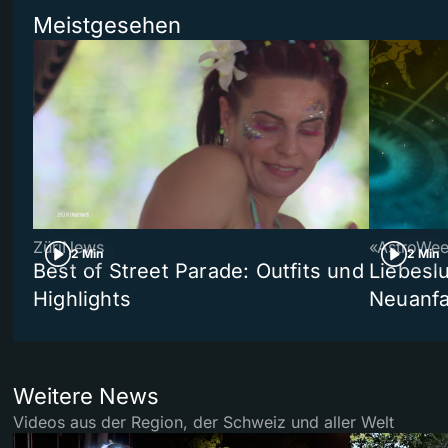
Meistgesehen
ZüriNews
«AstroWe
2 Min
2 Min
Best of Street Parade: Outfits und
Liebeslu
Highlights
Neuanf
Weitere News
Videos aus der Region, der Schweiz und aller Welt