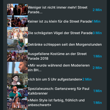
Weniger ist nicht immer mehr! Street
2 Min
Parade…
Keiner ist zu klein für die Street Parade
1 Min
Die schrägsten Vögel der Street Parade
3 Min
Getränke schleppen seit den Morgenstunden
Ausgefallene Kostüme an der Street
1 Min
Parade 2018
«Mir wurde während dem Moderieren
2 Min
ein BH…
«Ich bin um 5 Uhr aufgestanden»
2 Min
Spezialwunsch: Gartenzwerg für Paul
1 Min
Kalkbrenner
«Mein Style ist farbig, fröhlich und
1 Min
unbeschwert»