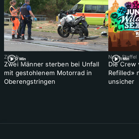
Zürich
Neue Staffel
2 Min
1 Min
Zwei Männer sterben bei Unfall
Die Crew 
mit gestohlenem Motorrad in
Refilled»
Oberengstringen
unsicher