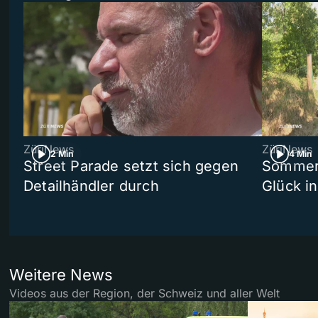
ZüriNews
ZüriNews
2 Min
4 Min
Street Parade setzt sich gegen
Sommers
Detailhändler durch
Glück i
Weitere News
Videos aus der Region, der Schweiz und aller Welt