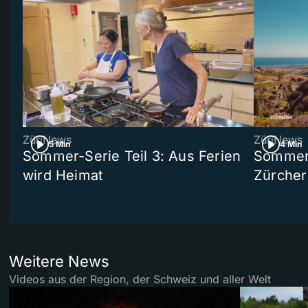
ZüriNews
ZüriNews
5 Min
4 Min
Sommer-Serie Teil 3: Aus Ferien
Sommer-
wird Heimat
Zürcher
Weitere News
Videos aus der Region, der Schweiz und aller Welt