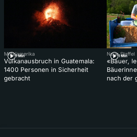
Mittelamerika
Neue Staffel
1 Min
1 Min
Vulkanausbruch in Guatemala:
«Bauer, l
1400 Personen in Sicherheit
Bäuerinne
gebracht
nach der 