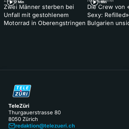
2 Min
1 Min
Zwei Männer sterben bei
Die Crew von 
Unfall mit gestohlenem
Sexy: Refilled
Motorrad in Oberengstringen
Bulgarien unsi
TeleZüri
Thurgauerstrasse 80
8050 Zürich
redaktion@telezueri.ch