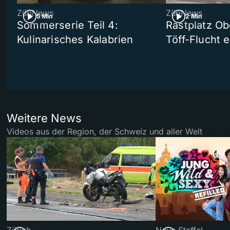
ZüriNews
ZüriNews
5 Min
2 Min
Sommerserie Teil 4:
Rastplatz Ob
Kulinarisches Kalabrien
Töff-Flucht e
Weitere News
Videos aus der Region, der Schweiz und aller Welt
Zürich
Neue Staffel