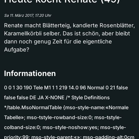
Sa 11. März 2017, 17.20 Uhr
Renate macht Blätterteig, kandierte Rosenblätter,
Karamellkörbli selber. Das ist schön, aber bleibt
dann noch genug Zeit für die eigentliche
Aufgabe?
Informationen
0 0 1 30 190 Tele M1 1 1 219 14.0 96 Normal 0 21 false
false false DE JA X-NONE /* Style Definitions
*/table.MsoNormalTable {mso-style-name:«Normale
Tabelle»; mso-tstyle-rowband-size:0; mso-tstyle-
colband-size:0; mso-style-noshow:yes; mso-style-
priority:99; mso-style-parent:«»; mso-padding-alt:0cm