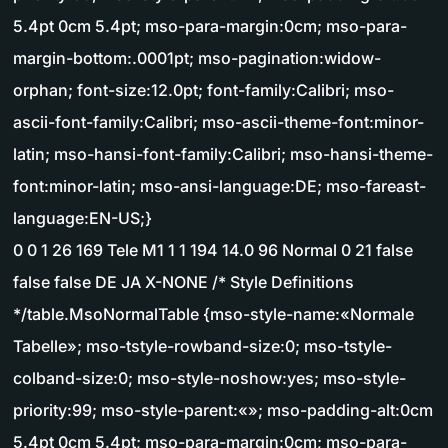
5.4pt 0cm 5.4pt; mso-para-margin:0cm; mso-para-
margin-bottom:.0001pt; mso-pagination:widow-
orphan; font-size:12.0pt; font-family:Calibri; mso-
ascii-font-family:Calibri; mso-ascii-theme-font:minor-
latin; mso-hansi-font-family:Calibri; mso-hansi-theme-
font:minor-latin; mso-ansi-language:DE; mso-fareast-
language:EN-US;}
0 0 1 26 169 Tele M1 1 1 194 14.0 96 Normal 0 21 false
false false DE JA X-NONE /* Style Definitions
*/table.MsoNormalTable {mso-style-name:«Normale
Tabelle»; mso-tstyle-rowband-size:0; mso-tstyle-
colband-size:0; mso-style-noshow:yes; mso-style-
priority:99; mso-style-parent:«»; mso-padding-alt:0cm
5.4pt 0cm 5.4pt; mso-para-margin:0cm; mso-para-