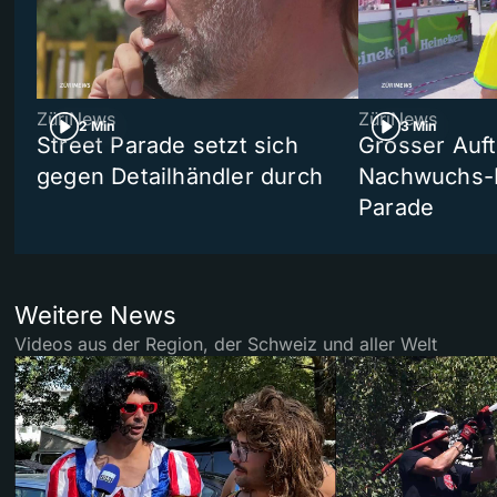
ZüriNews
ZüriNews
2 Min
3 Min
Street Parade setzt sich
Grosser Auft
gegen Detailhändler durch
Nachwuchs-D
Parade
Weitere News
Videos aus der Region, der Schweiz und aller Welt