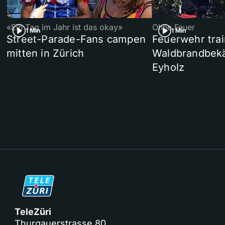
«Ein Tag im Jahr ist das okay»
Ohne Feuer
1 Min
1 Min
Street-Parade-Fans campen
Feuerwehr trai
mitten in Zürich
Waldbrandbek
Eyholz
TeleZüri
Thurgauerstrasse 80