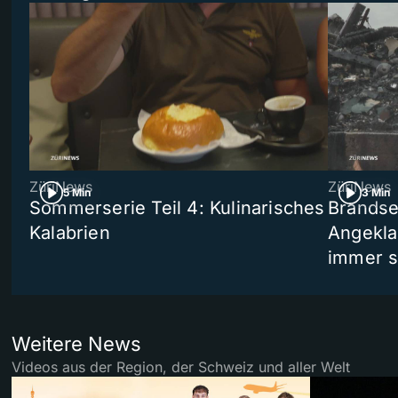
ZüriNews
ZüriNews
5 Min
3 Min
Sommerserie Teil 4: Kulinarisches
Brandse
Kalabrien
Angekla
immer s
Weitere News
Videos aus der Region, der Schweiz und aller Welt