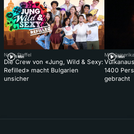
Neue Staffel
Mittelamerik
1 Min
1 Min
Die Crew von «Jung, Wild & Sexy:
Vulkanaus
Refilled» macht Bulgarien
1400 Pers
unsicher
gebracht