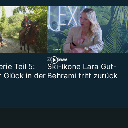
ZüriNews
3 Min
ie Teil 5:
Ski-Ikone Lara Gut-
 Glück in der
Behrami tritt zurück