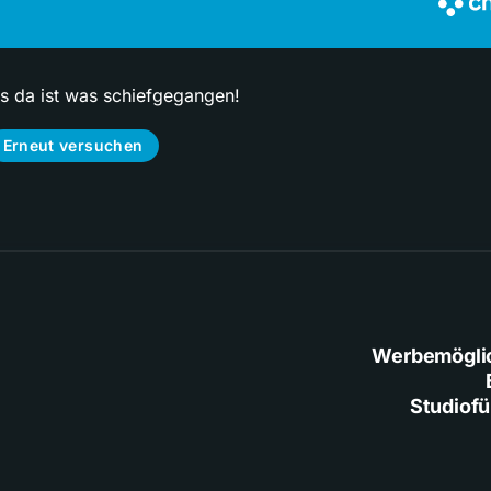
ps da ist was schiefgegangen!
Erneut versuchen
Werbemögli
Studiof