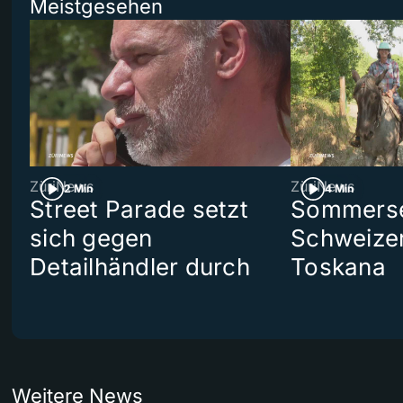
Meistgesehen
ZüriNews
ZüriNews
2 Min
4 Min
Street Parade setzt
Sommerser
sich gegen
Schweizer
Detailhändler durch
Toskana
Weitere News