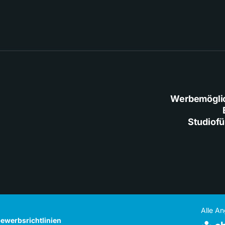
Werbemögli
Studiof
Alle A
ewerbsrichtlinien