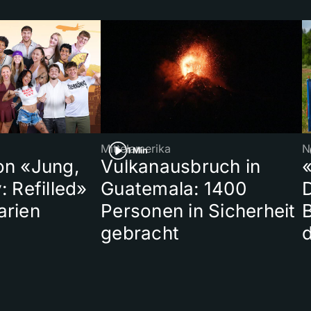
Mittelamerika
N
1 Min
on «Jung,
Vulkanausbruch in
«
: Refilled»
Guatemala: 1400
arien
Personen in Sicherheit
gebracht