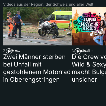
Videos aus der Region, der Schweiz und aller Welt
Zürich
Neue Staffel
2 Min
1 Min
Zwei Männer sterben
Die Crew v
bei Unfall mit
Wild & Sexy
gestohlenem Motorrad
macht Bulg
in Oberengstringen
unsicher