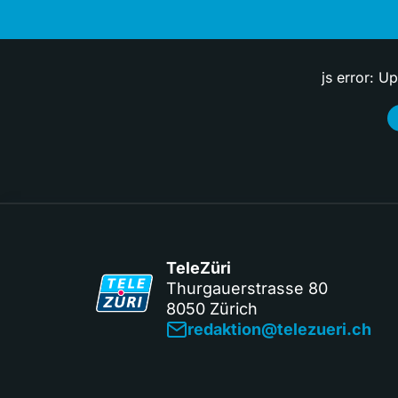
js error: U
TeleZüri
Thurgauerstrasse 80
8050 Zürich
redaktion@telezueri.ch