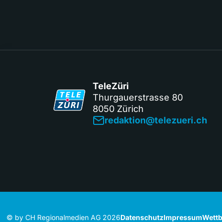
TeleZüri
Thurgauerstrasse 80
8050 Zürich
redaktion@telezueri.ch
© by CH Regionalmedien AG 2026
Datenschutz
Impressum
Wettb