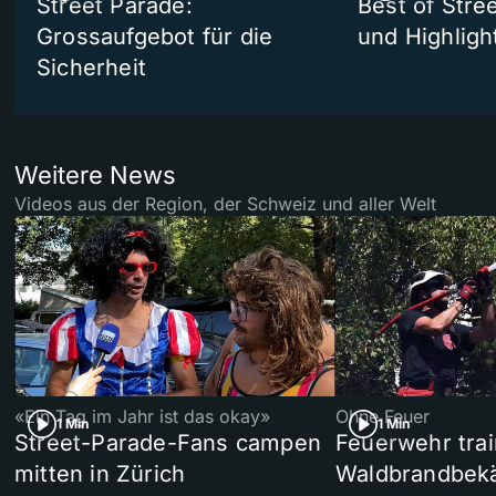
Street Parade:
Best of Stree
Grossaufgebot für die
und Highligh
Sicherheit
Weitere News
Videos aus der Region, der Schweiz und aller Welt
«Ein Tag im Jahr ist das okay»
Ohne Feuer
1 Min
1 Min
Street-Parade-Fans campen
Feuerwehr trai
mitten in Zürich
Waldbrandbek