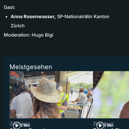
Gast:
Anna Rosenwasser,
SP-Nationalrätin Kanton
Zürich
Moderation: Hugo Bigi
Meistgesehen
ZüriNews
ZüriNews
3 Min
2 Min